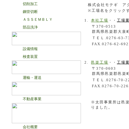
切削加工
株式会社モテギ アク
※工場名をクリック
鋼管切断
ＡＳＳＥＭＢＬＹ
本社工場
・・
工場案
〒370-0513
部品洗浄
群馬県邑楽郡大泉町東
ＴＥＬ.0276-63-7
FAX.0276-62-692
設備情報
検査装置
邑楽工場
・・
工場案
〒370-0603
群馬県邑楽郡邑楽町
運輸・運送
ＴＥＬ.0276-70-2
FAX.0276-70-226
不動産事業
※太田事業所は邑
りました。
会社概要